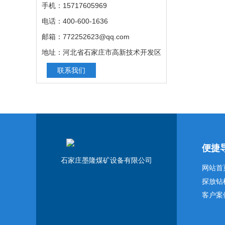
手机：15717605969
电话：400-600-1636
邮箱：772252623@qq.com
地址：河北省石家庄市高新技术开发区
联系我们
便捷
石家庄墨隆煤矿设备有限公司
网站首
探放钻
客户案