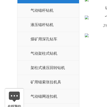
气动锚杆钻机
液压锚杆钻机
J
煤矿用深孔钻车
气动架柱式钻机
架柱式液压回转钻机
矿用锚索张拉机具
气动锚网连扣机
在线预约