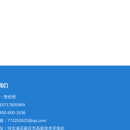
我们
：李经理
5717605969
0-600-1636
：772252623@qq.com
址：河北省石家庄市高新技术开发区