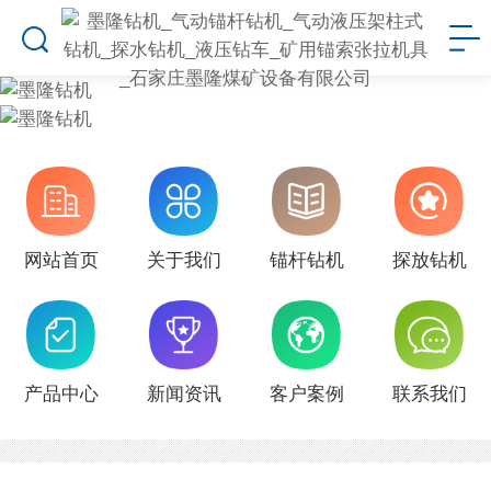
网站首页
关于我们
锚杆钻机
探放钻机
产品中心
新闻资讯
客户案例
联系我们