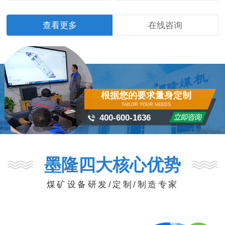
查看更多
在线咨询
根据您的要求量身定制
TAILOR YOUR NEEDS
400-600-1636
墨隆四大核心优势
煤矿设备研发/定制/制造专家