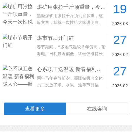
19
煤矿用张拉千斤顶重量，今天一次性说清楚！
墨隆煤矿用张拉千斤顶到底多重，这
篇文章，我就一次性给大家讲明白、
2026-03
说透彻!墨隆煤矿用···
27
煤市节后开门红
春节期间，**多地气温较常年偏高，沿
海电厂日耗显著偏低，终端仅维持长
2026-02
协煤拉运及少···
27
心系职工送温暖 新春福利暖人心——墨隆钻机为全体员工发放春节福利
丙午马年春节前夕，墨隆钻机向全体
员工发放了米、水果、油等节日福
2026-02
利，并送上诚挚的新···
查看更多
在线咨询