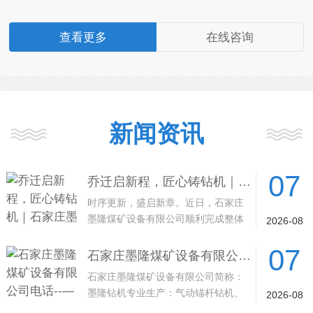
查看更多
在线咨询
新闻资讯
07
乔迁启新程，匠心铸钻机｜石家庄墨隆煤矿设备有限公司喜迁新园区
时序更新，盛启新章。近日，石家庄
墨隆煤矿设备有限公司顺利完成整体
2026-08
乔迁，正式入驻石···
07
石家庄墨隆煤矿设备有限公司电话--—墨隆钻机联系方式
石家庄墨隆煤矿设备有限公司简称：
墨隆钻机专业生产：气动锚杆钻机、
2026-08
气动手持钻机、顶···