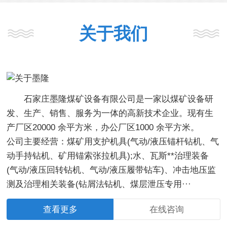
关于我们
石家庄墨隆煤矿设备有限公司是一家以煤矿设备研
发、生产、销售、服务为一体的高新技术企业。现有生
产厂区20000 余平方米，办公厂区1000 余平方米。
公司主要经营：煤矿用支护机具(气动/液压锚杆钻机、气
动手持钻机、矿用锚索张拉机具);水、瓦斯**治理装备
(气动/液压回转钻机、气动/液压履带钻车)、冲击地压监
测及治理相关装备(钻屑法钻机、煤层泄压专用···
查看更多
在线咨询