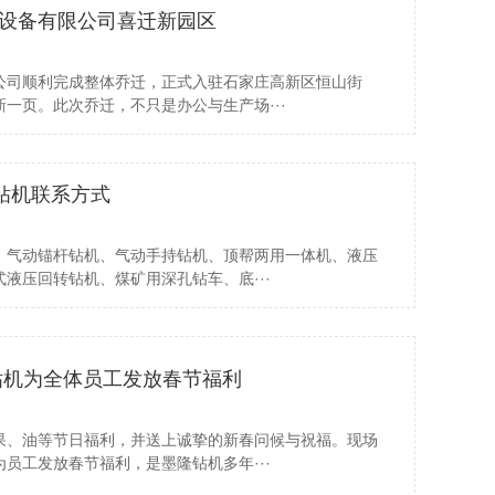
设备有限公司喜迁新园区
公司顺利完成整体乔迁，正式入驻石家庄高新区恒山街
新一页。此次乔迁，不只是办公与生产场···
钻机联系方式
：气动锚杆钻机、气动手持钻机、顶帮两用一体机、液压
液压回转钻机、煤矿用深孔钻车、底···
钻机为全体员工发放春节福利
果、油等节日福利，并送上诚挚的新春问候与祝福。现场
员工发放春节福利，是墨隆钻机多年···