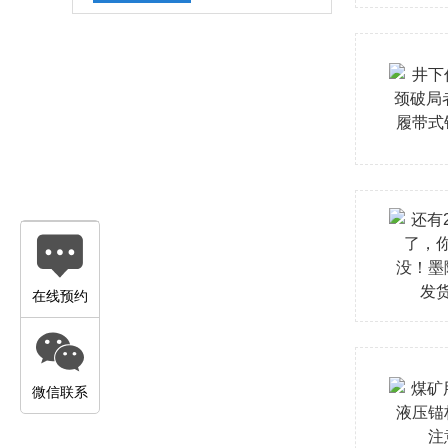
在线预约
微信联系