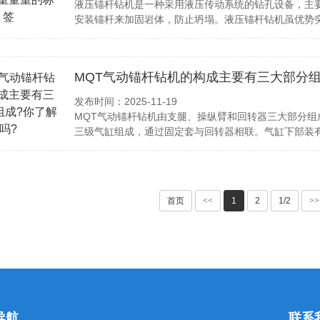
液压锚杆钻机是一种采用液压传动系统的钻孔设备，主
安装锚杆来加固岩体，防止坍塌。液压锚杆钻机虽优势突
MQT气动锚杆钻机的构成主要有三大部分组
发布时间：2025-11-19
MQT气动锚杆钻机由支腿、操纵臂和回转器三大部分组
三级气缸组成，通过固定套与回转器相联。气缸下部装有
首页
<<
1
2
1/2
>>
导航
联系