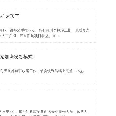
钻机太顶了
不开身、设备笨重扛不动、钻孔耗时久拖慢工期、地质复杂
人工负担，甚至影响项目收益。而···
开始加班发货模式！
好每天按部就班收尾工作，节奏慢到能喝上完整一杯热
人员安排1、每台钻机应配备两名专业操作人员，这两人