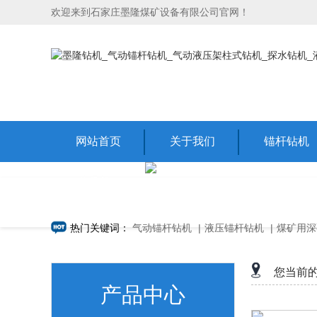
欢迎来到石家庄墨隆煤矿设备有限公司官网！
网站首页
关于我们
锚杆钻机
联系我们
热门关键词：
气动锚杆钻机
|
液压锚杆钻机
|
煤矿用深
您当前
产品中心