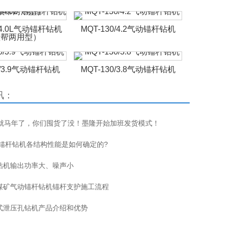
0/4.0L气动锚杆钻机
MQT-130/4.2气动锚杆钻机
顶帮两用型）
0/3.9气动锚杆钻机
MQT-130/3.8气动锚杆钻机
讯：
天就马年了，你们囤货了没！墨隆开始加班发货模式！
动锚杆钻机各结构性能是如何确定的?
钻机输出功率大、噪声小
煤矿气动锚杆钻机锚杆支护施工流程
式泄压孔钻机产品介绍和优势