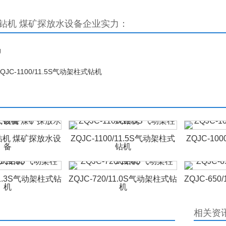
钻机 煤矿探放水设备
企业实力：
ZQJC-1100/11.5S气动架柱式钻机
机 煤矿探放水设
ZQJC-1100/11.5S气动架柱式
ZQJC-10
备
钻机
/11.3S气动架柱式钻
ZQJC-720/11.0S气动架柱式钻
ZQJC-65
机
机
相关资