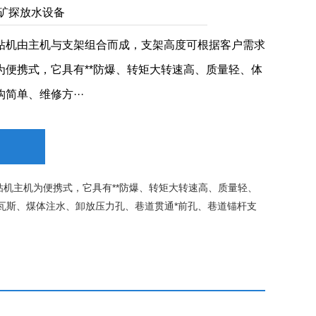
煤矿探放水设备
钻机由主机与支架组合而成，支架高度可根据客户需求
为便携式，它具有**防爆、转矩大转速高、质量轻、体
简单、维修方···
主机为便携式，它具有**防爆、转矩大转速高、质量轻、
瓦斯、煤体注水、卸放压力孔、巷道贯通*前孔、巷道锚杆支