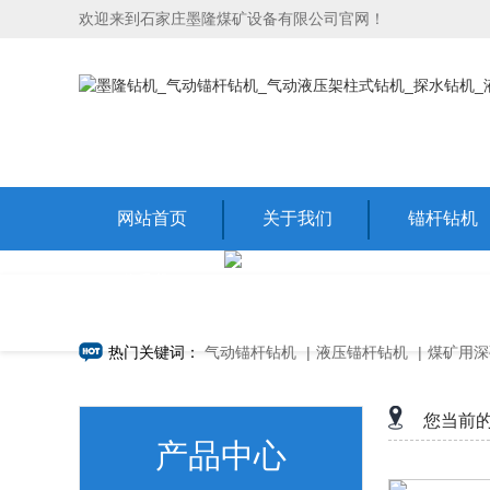
欢迎来到石家庄墨隆煤矿设备有限公司官网！
网站首页
关于我们
锚杆钻机
联系我们
热门关键词：
气动锚杆钻机
|
液压锚杆钻机
|
煤矿用深
您当前
产品中心