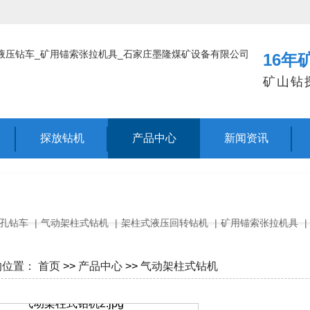
16年
矿山钻
探放钻机
产品中心
新闻资讯
孔钻车
|
气动架柱式钻机
|
架柱式液压回转钻机
|
矿用锚索张拉机具
|
的位置：
首页
>>
产品中心
>>
气动架柱式钻机