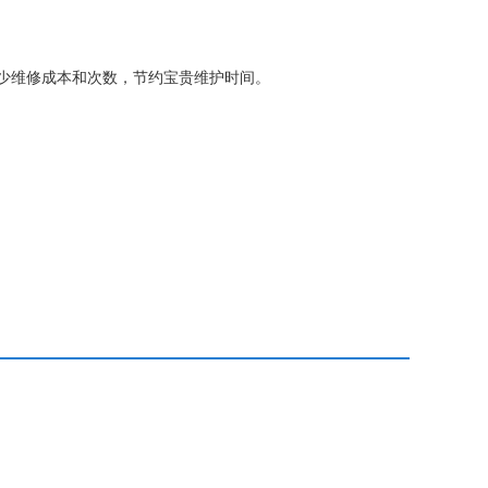
少维修成本和次数，节约宝贵维护时间。