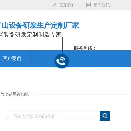
联系我们
新闻资讯
矿山设备研发生产定制厂家
探装备研发定制制造专家
服务热线：
15717605969
客户案例
400-600-1636
气动锚网连扣机
|