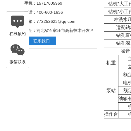
手机：15717605969
钻机*大工
钻机*小工
电话：400-600-1636
冲洗水
邮箱：772252623@qq.com
适配钻
地址：河北省石家庄市高新技术开发区
在线预约
钻孔直
联系我们
钻孔深
噪音
微信联系
机重
额
电
泵站
额
油箱
操作台