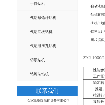
手持钻机
·自动液压控
·钻机破岩速
气动帮锚杆钻机
·主机占地面
·结构设计科
气动底板钻机
·可根据客户
气动泄压孔钻机
ZYJ-100
切顶钻机
性能参
钻屑法钻机
工作压
额定转
推进
联系我们
推进行
石家庄墨隆煤矿设备有限公司
导轨长