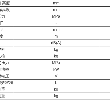
作高度
mm
作高度
mm
压力
MPa
杆
-
径
mm
度
m
dB(A)
主机
kg
立柱
kg
定压力
MPa
机功率
kW
定电压
V
有效容积
L
机重
kg
机重
kg