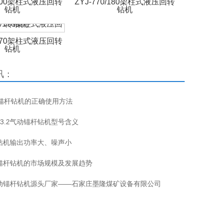
0/200架柱式液压回转
ZYJ-770/180架柱式液压回转
钻机
钻机
0/170架柱式液压回转
钻机
讯：
压锚杆钻机的正确使用方法
0/3.2气动锚杆钻机型号含义
钻机输出功率大、噪声小
锚杆钻机的市场规模及发展趋势
动锚杆钻机源头厂家——石家庄墨隆煤矿设备有限公司