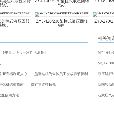
/140架柱式液压回转
ZYJ-1000/170架柱式液压回转
ZYJ-82
钻机
钻机
/200架柱式液压回转
ZYJ-420/230架柱式液压回转
ZYJ-27
钻机
钻机
相关资
斤顶重量，今天一次性说清楚！
MYT液
红
MQT-13
暖 新春福利暖人心——墨隆钻机为全体员工发放春节福利
液压锚杆
锚杆钻机选型指南——煤矿巷道打顶孔
我国气动
气腿使用方法
石家庄气