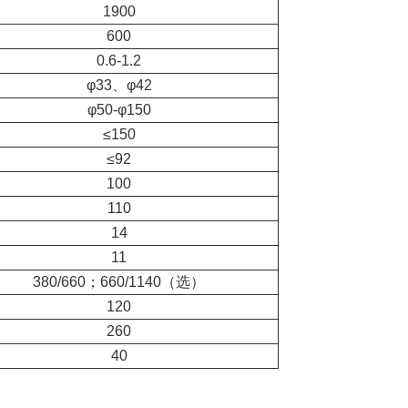
1900
600
0.6-1.2
φ33、φ42
φ50-φ150
≤150
≤92
100
110
14
11
380/660；660/1140（选）
120
260
40