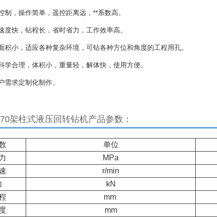
制，操作简单，遥控距离远，**系数高。
度快，钻程长，省时省力，工作效率高。
积小，适应各种复杂环境，可钻各种方位和角度的工程用孔。
学合理，体积小，重量轻，解体快，使用方便。
需求定制化制作。
0/170架柱式液压回转钻机
产品参数：
数
单位
力
MPa
速
r/min
力
kN
程
mm
度
mm