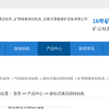
16年
矿山钻
探放钻机
产品中心
新闻资讯
孔钻车
|
气动架柱式钻机
|
架柱式液压回转钻机
|
矿用锚索张拉机具
|
的位置：
首页
>>
产品中心
>>
架柱式液压回转钻机