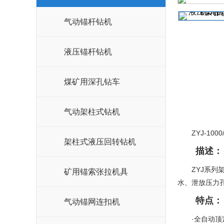
气动锚杆钻机
液压锚杆钻机
煤矿用深孔钻车
气动架柱式钻机
ZYJ-1000/
架柱式液压回转钻机
描述：
ZYJ系列
矿用锚索张拉机具
水、泄放压力
特点：
气动锚网连扣机
·全自动顶紧